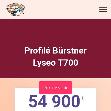
Profilé Bürstner
Lyseo T700
Prix de vente
54 900
€