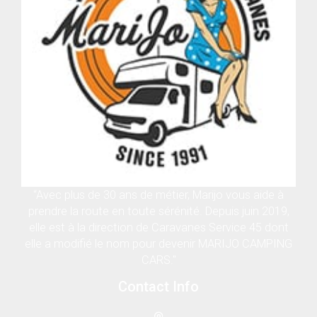
“Avec plus de 30 ans de métier, Marijo vous aide à
prendre la route en toute sérénité. Depuis juin 2019,
elle est à la direction de Caravanes Service 45 dont
elle a modifié le nom pour devenir MARIJO CAMPING
CARS."
Contact Info