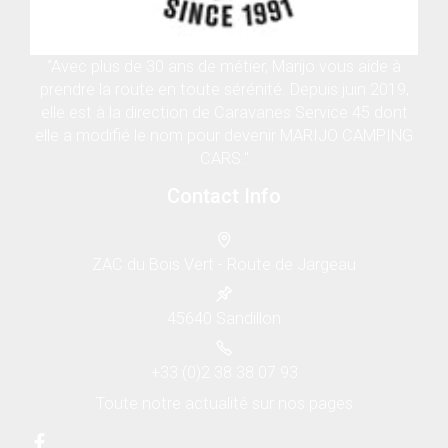
“Avec plus de 30 ans de métier, Marijo vous aide à
prendre la route en toute sérénité. Depuis juin 2019,
elle est à la direction de Caravanes Service 45 dont
elle a modifié le nom pour devenir MARIJO CAMPING
CARS."
Contact Info
ZAC du Bois Vert - Route de Jargeau
45640 Sandillon
+33 (0)2 38 38 07 93
Toute notre actualité sur nos pages