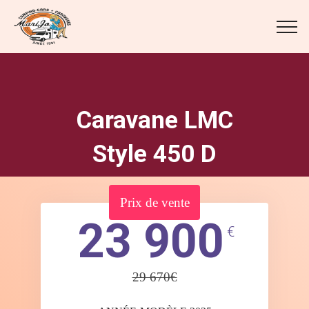
Caravane LMC
Style 450 D
Prix de vente
23 900
€
29 670€