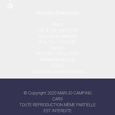
Horaires d'ouverture
Mardi
10h à 12h - 14h à 18h
Mercredi au Vendredi
9h à 12h - 14h à 18h
Samedi
9h à 12h - 14h à 17h30
Dimanche et Lundi
Fermé
L'Atelier est fermé le samedi
© Copyright 2020 MARIJO CAMPING
CARS
TOUTE REPRODUCTION MÊME PARTIELLE
EST INTERDITE